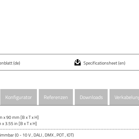
nblatt (de)
Specificationsheet (en)
Konfigurator
Referenzen
Downloads
Verkabelun
x 90 mm [B x T x H]
 x 3.55 in [B x T x H]
mmbar (0 - 10 V , DALI , DMX , POT , IOT)