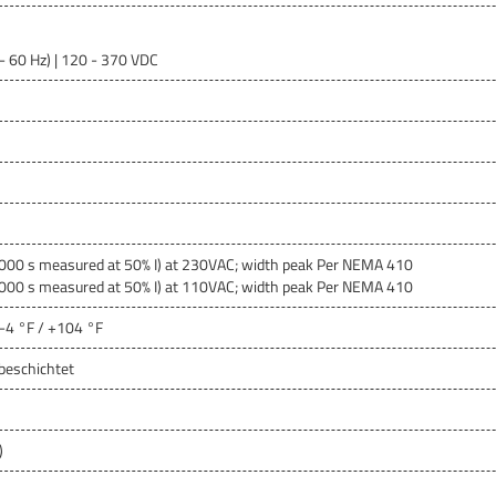
- 60 Hz) | 120 - 370 VDC
1000 s measured at 50% I) at 230VAC; width peak Per NEMA 410
1000 s measured at 50% I) at 110VAC; width peak Per NEMA 410
 -4 °F / +104 °F
rbeschichtet
)