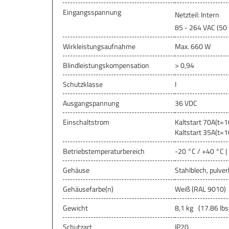
Eingangsspannung
Netzteil: Intern
85 - 264 VAC (50 
Wirkleistungsaufnahme
Max. 660 W
Blindleistungskompensation
> 0,94
Schutzklasse
I
Ausgangspannung
36 VDC
Einschaltstrom
Kaltstart 70A(t=
Kaltstart 35A(t=
Betriebstemperaturbereich
-20 °C / +40 °C |
Gehäuse
Stahlblech, pulve
Gehäusefarbe(n)
Weiß (RAL 9010)
Gewicht
8,1 kg
(17.86 lbs
Schutzart
IP20