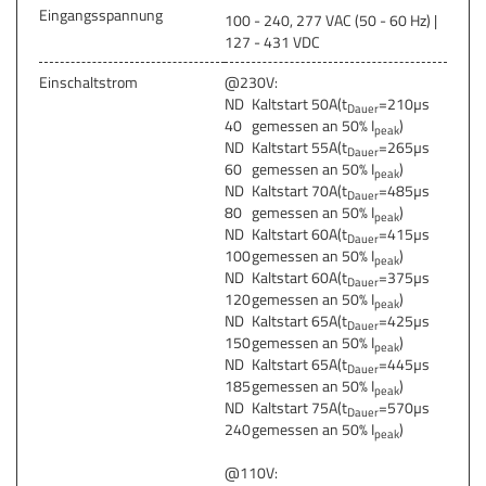
Eingangsspannung
100 - 240, 277 VAC (50 - 60 Hz) |
127 - 431 VDC
Einschaltstrom
@230V:
ND
Kaltstart 50A(t
=210µs
Dauer
40
gemessen an 50% I
)
peak
ND
Kaltstart 55A(t
=265µs
Dauer
60
gemessen an 50% I
)
peak
ND
Kaltstart 70A(t
=485µs
Dauer
80
gemessen an 50% I
)
peak
ND
Kaltstart 60A(t
=415µs
Dauer
100
gemessen an 50% I
)
peak
ND
Kaltstart 60A(t
=375µs
Dauer
120
gemessen an 50% I
)
peak
ND
Kaltstart 65A(t
=425µs
Dauer
150
gemessen an 50% I
)
peak
ND
Kaltstart 65A(t
=445µs
Dauer
185
gemessen an 50% I
)
peak
ND
Kaltstart 75A(t
=570µs
Dauer
240
gemessen an 50% I
)
peak
@110V: