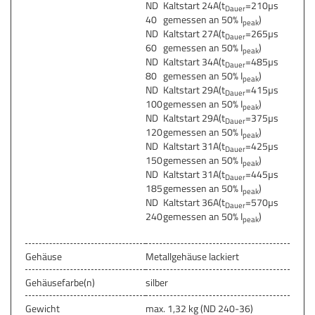
ND
Kaltstart 24A(t
=210µs
Dauer
40
gemessen an 50% I
)
peak
ND
Kaltstart 27A(t
=265µs
Dauer
60
gemessen an 50% I
)
peak
ND
Kaltstart 34A(t
=485µs
Dauer
80
gemessen an 50% I
)
peak
ND
Kaltstart 29A(t
=415µs
Dauer
100
gemessen an 50% I
)
peak
ND
Kaltstart 29A(t
=375µs
Dauer
120
gemessen an 50% I
)
peak
ND
Kaltstart 31A(t
=425µs
Dauer
150
gemessen an 50% I
)
peak
ND
Kaltstart 31A(t
=445µs
Dauer
185
gemessen an 50% I
)
peak
ND
Kaltstart 36A(t
=570µs
Dauer
240
gemessen an 50% I
)
peak
Gehäuse
Metallgehäuse lackiert
Gehäusefarbe(n)
silber
Gewicht
max. 1,32 kg (ND 240-36)